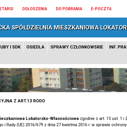
ETARGI
OGŁOSZENIA
DO POBRANIA
E-POCZTA
CKA SPÓŁDZIELNIA MIESZKANIOWA LOKATO
UBY I SDK
OSIEDLA
SPRAWY CZŁONKOWSKIE
INF. PR
YJNA Z ART.13 RODO
WIELKANOC 2026
Mieszkaniowa Lokatorsko-Własnościowa
zgodnie z art. 13 ust. 1 
o i Rady (UE) 2016/679 z dnia 27 kwietnia 2016 r. w sprawie ochron