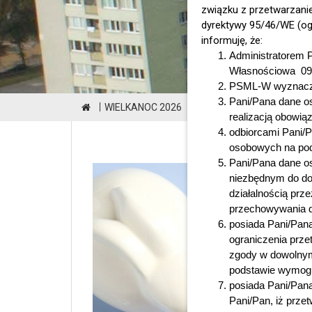
związku z przetwarzani
dyrektywy 95/46/WE (ogó
informuję, że:
Administratorem 
Własnościowa 09-4
PSML-W wyznaczył
Pani/Pana dane os
WIELKANOC 2026
realizacją obowi
odbiorcami Pani/
osobowych na pod
Pani/Pana dane o
niezbędnym do do
działalnością pr
przechowywania 
posiada Pani/Pana
ograniczenia prze
zgody w dowolnym
podstawie wymog
posiada Pani/Pan
Pani/Pan, iż prze