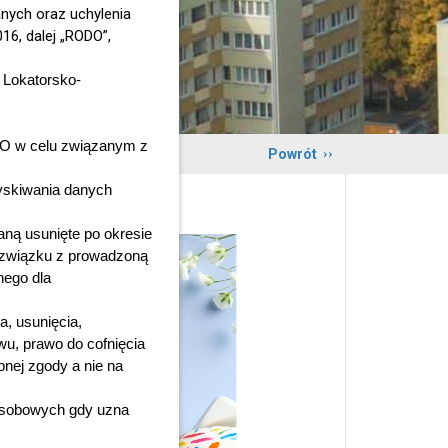
nych oraz uchylenia
16, dalej „RODO”,
 Lokatorsko-
ODO w celu związanym z
Powrót
yskiwania danych
ą usunięte po okresie
 związku z prowadzoną
nego dla
, usunięcia,
wu, prawo do cofnięcia
nej zgody a nie na
Osobowych gdy uzna