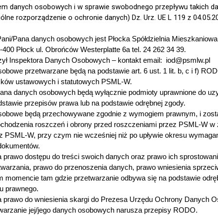
em danych osobowych i w sprawie swobodnego przepływu takich da
lne rozporządzenie o ochronie danych) Dz. Urz. UE L 119 z 04.05.20
Pani/Pana danych osobowych jest Płocka Spółdzielnia Mieszkaniowa
00 Płock ul. Obrońców Westerplatte 6a tel. 24 262 34 39.
 Inspektora Danych Osobowych – kontakt email: iod@psmlw.pl
obowe przetwarzane będą na podstawie art. 6 ust. 1 lit. b, c i f) R
ązków ustawowych i statutowych PSML-W.
Pana danych osobowych będą wyłącznie podmioty uprawnione do uz
stawie przepisów prawa lub na podstawie odrębnej zgody.
sobowe będą przechowywane zgodnie z wymogiem prawnym, i zostan
chodzenia roszczeń i obrony przed roszczeniami przez PSML-W w
zez PSML-W, przy czym nie wcześniej niż po upływie okresu wymaga
dokumentów.
 prawo dostępu do treści swoich danych oraz prawo ich sprostowania
twarzania, prawo do przenoszenia danych, prawo wniesienia sprzeci
 momencie tam gdzie przetwarzanie odbywa się na podstawie odręb
u prawnego.
a prawo do wniesienia skargi do Prezesa Urzędu Ochrony Danych 
twarzanie jej/jego danych osobowych narusza przepisy RODO.